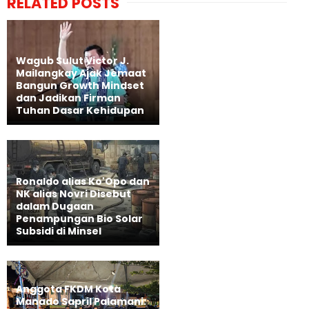
RELATED POSTS
Wagub Sulut Victor J.
Mailangkay Ajak Jemaat
Bangun Growth Mindset
dan Jadikan Firman
Tuhan Dasar Kehidupan
Ronaldo alias Ko'Opo dan
NK alias Novri Disebut
dalam Dugaan
Penampungan Bio Solar
Subsidi di Minsel
Anggota FKDM Kota
Manado Sapril Palamani: