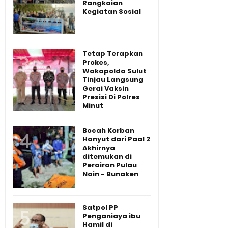
Rangkaian
Kegiatan Sosial
Tetap Terapkan
Prokes,
Wakapolda Sulut
Tinjau Langsung
Gerai Vaksin
Presisi Di Polres
Minut
Bocah Korban
Hanyut dari Paal 2
Akhirnya
ditemukan di
Perairan Pulau
Nain - Bunaken
Satpol PP
Penganiaya ibu
Hamil di