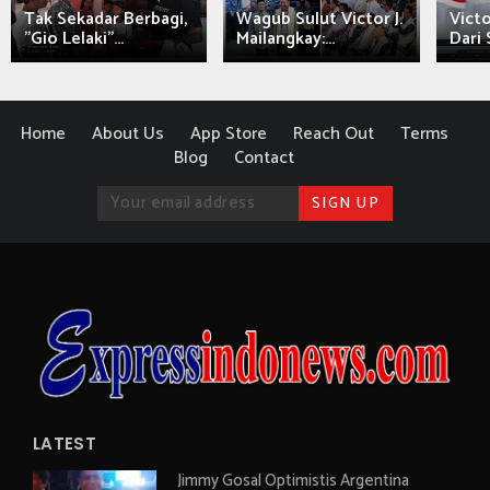
Tak Sekadar Berbagi,
Wagub Sulut Victor J.
Victo
"Gio Lelaki"...
Mailangkay:...
Dari 
Home
About Us
App Store
Reach Out
Terms
Blog
Contact
LATEST
Jimmy Gosal Optimistis Argentina