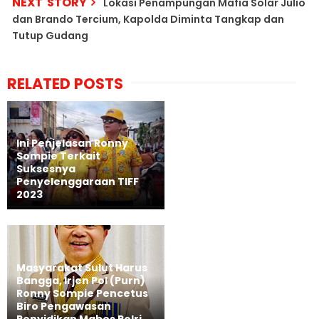
NEXT STORY
Lokasi Penampungan Mafia Solar Julio
dan Brando Tercium, Kapolda Diminta Tangkap dan
Tutup Gudang
RELATED POSTS
Ini Penjelasan Ronny
Sompie Terkait
Suksesnya
Penyelenggaraan TIFF
2023
Masyarakat Sulut Harus
Bangga, Irjen Pol (Purn)
Ronny Sompie Pencetus
Biro Pengawasan
Penyidikan Mabes Polri