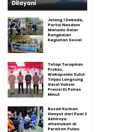
Dilayani
Jelang 1 Dekade,
Partai Nasdem
Manado Gelar
Rangkaian
Kegiatan Sosial
Tetap Terapkan
Prokes,
Wakapolda Sulut
Tinjau Langsung
Gerai Vaksin
Presisi Di Polres
Minut
Bocah Korban
Hanyut dari Paal 2
Akhirnya
ditemukan di
Perairan Pulau