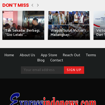
DON'T MISS
Tak Sekadar Berbagi,
Wagub Sulut Victor J.
Victo
"Gio Lelaki"...
Mailangkay:...
Dari 
Home
About Us
App Store
Reach Out
Terms
Blog
Contact