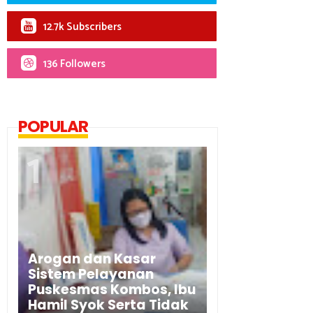
12.7k Subscribers
136 Followers
POPULAR
Arogan dan Kasar
Sistem Pelayanan
Puskesmas Kombos, Ibu
Hamil Syok Serta Tidak