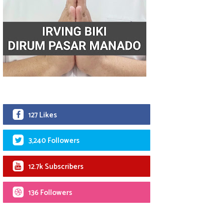
127 Likes
3,240 Followers
12.7k Subscribers
136 Followers