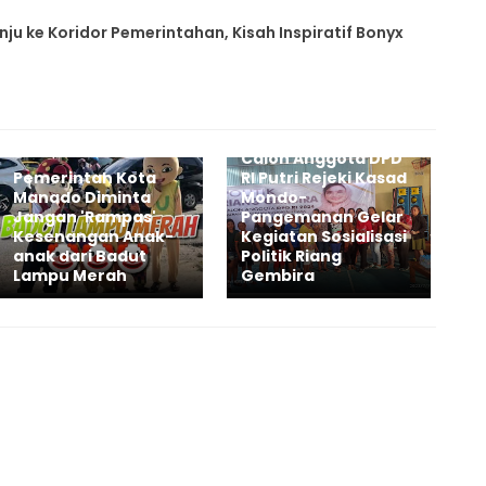
inju ke Koridor Pemerintahan, Kisah Inspiratif Bonyx
Calon Anggota DPD
Pemerintah Kota
RI Putri Rejeki Kasad
Manado Diminta
Mondo-
Jangan 'Rampas'
Pangemanan Gelar
Kesenangan Anak-
Kegiatan Sosialisasi
anak dari Badut
Politik Riang
Lampu Merah
Gembira