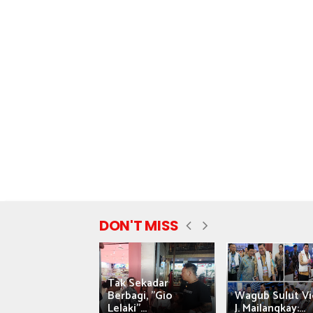
DON'T MISS
Tak Sekadar
nyataan Saiful
Berbagi, "Gio
Wagub Sulut Vi
ni Tuai Kritik,
Lelaki"...
J. Mailangkay:...