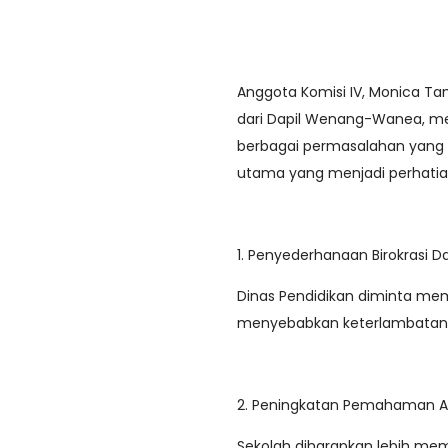
Anggota Komisi IV, Monica Tamb
dari Dapil Wenang-Wanea, m
berbagai permasalahan yang t
utama yang menjadi perhati
1. Penyederhanaan Birokrasi 
Dinas Pendidikan diminta meman
menyebabkan keterlambatan p
2. Peningkatan Pemahaman A
Sekolah diharapkan lebih m