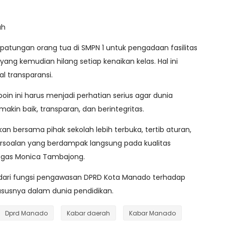
ah
k patungan orang tua di SMPN 1 untuk pengadaan fasilitas
yang kemudian hilang setiap kenaikan kelas. Hal ini
l transparansi.
n ini harus menjadi perhatian serius agar dunia
akin baik, transparan, dan berintegritas.
an bersama pihak sekolah lebih terbuka, tertib aturan,
rsoalan yang berdampak langsung pada kualitas
tegas Monica Tambajong.
 dari fungsi pengawasan DPRD Kota Manado terhadap
hususnya dalam dunia pendidikan.
Dprd Manado
Kabar daerah
Kabar Manado