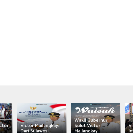
Wakil Gubernur
ctor
Victor Mailangkay:
Sulut Victor
Vi
Dari Sulawesi...
Mailangkay
In