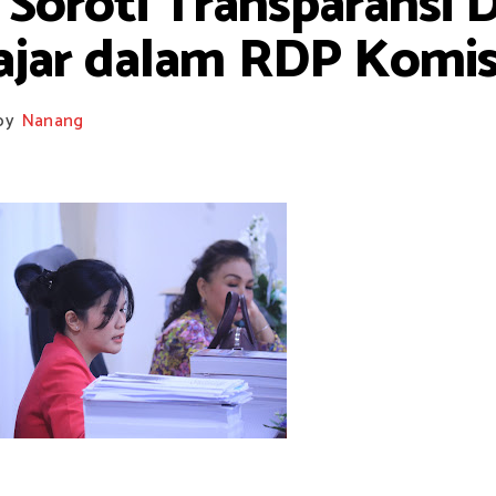
oroti Transparansi 
ajar dalam RDP Komis
by
Nanang