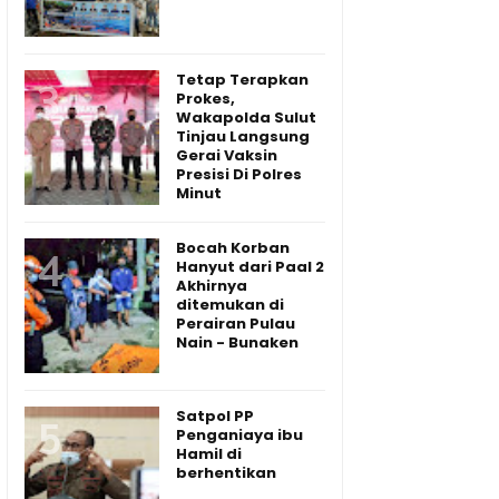
Tetap Terapkan
Prokes,
Wakapolda Sulut
Tinjau Langsung
Gerai Vaksin
Presisi Di Polres
Minut
Bocah Korban
Hanyut dari Paal 2
Akhirnya
ditemukan di
Perairan Pulau
Nain - Bunaken
Satpol PP
Penganiaya ibu
Hamil di
berhentikan