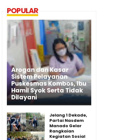
POPULAR
Arogan dan Kasar
Sistem Pelayanan
Puskesmas Kombos, Ibu
Hamil Syok Serta Tidak
Dilayani
Jelang 1 Dekade,
Partai Nasdem
Manado Gelar
Rangkaian
Kegiatan Sosial