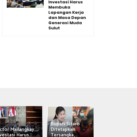
Investasi Harus
Membuka
Lapangan Kerja
dan Masa Depan
Generasi Muda
Sulut
Bupati Sitaro
Wagub Victor
ctor Mailangkay:
Ditetapkan
Mailangkay
vestasi Harus...
Tersangka,...
Saksikan Sab