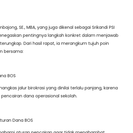
ajong, SE., MBA, yang juga dikenal sebagai Srikandi PSI
enegaskan pentingnya langkah konkret dalam menjawab
erungkap. Dari hasil rapat, ia merangkum tujuh poin
an bersama:
Dana BOS
gkas jalur birokrasi yang dinilai terlalu panjang, karena
encairan dana operasional sekolah.
turan Dana BOS
emahami aturan pencairan agar tidak menghambat