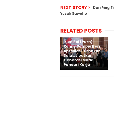
NEXT STORY
Dari Ring T
Yusak Saweho
RELATED POSTS
Irjen Pol (Purn)
Ronny Sompie Beri
Apresiasi Disnaker
Sulut, Libatkan
Generasi Muda
Pencari Kerja