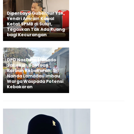
Dipercaya Gubernur YSK,
Yendri Amrain Kawal
Ketat SPMB di Sulut,
Tegaskan Tak Ada Ruang
bagi Kecurangan
DPD NasDem Manado
Salurkan Bantuan
Korban Kebakaran, Sri
Nanda Lamadau Imbau
Warga Waspada Potensi
Kebakaran