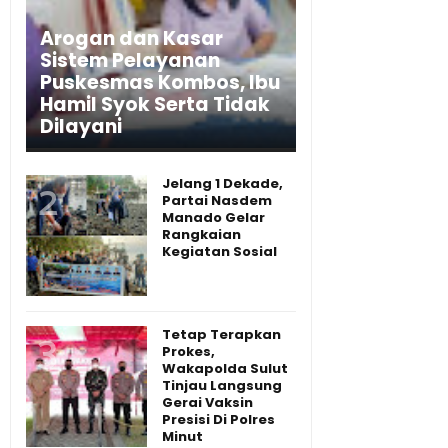
Arogan dan Kasar
Sistem Pelayanan
Puskesmas Kombos, Ibu
Hamil Syok Serta Tidak
Dilayani
Jelang 1 Dekade,
Partai Nasdem
Manado Gelar
Rangkaian
Kegiatan Sosial
Tetap Terapkan
Prokes,
Wakapolda Sulut
Tinjau Langsung
Gerai Vaksin
Presisi Di Polres
Minut