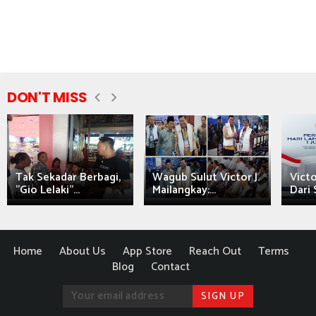
DON'T MISS
Tak Sekadar Berbagi,
Wagub Sulut Victor J.
Victo
"Gio Lelaki"...
Mailangkay:...
Dari 
Home
About Us
App Store
Reach Out
Terms
Blog
Contact