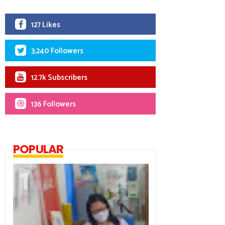
127 Likes
3,240 Followers
12.7k Subscribers
136 Followers
POPULAR