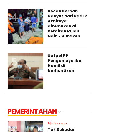
Bocah Korban
Hanyut dari Paal 2
Akhirnya
ditemukan di
Perairan Pulau
Nain - Bunaken
Satpol PP
Penganiaya ibu
Hamil di
berhentikan
PEMERINTAHAN
24 days ago
Tak Sekadar