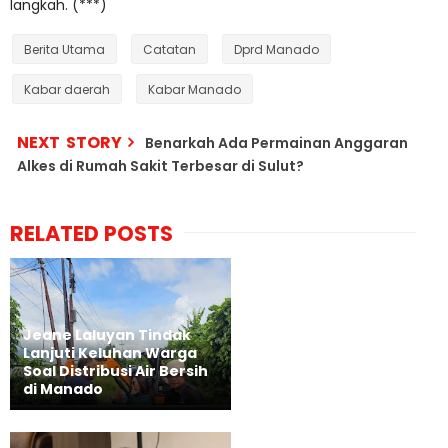
langkah. (***)
Berita Utama
Catatan
Dprd Manado
Kabar daerah
Kabar Manado
NEXT STORY
Benarkah Ada Permainan Anggaran
Alkes di Rumah Sakit Terbesar di Sulut?
RELATED POSTS
Jeane Laluyan Tindak
Lanjuti Keluhan Warga
Soal Distribusi Air Bersih
di Manado