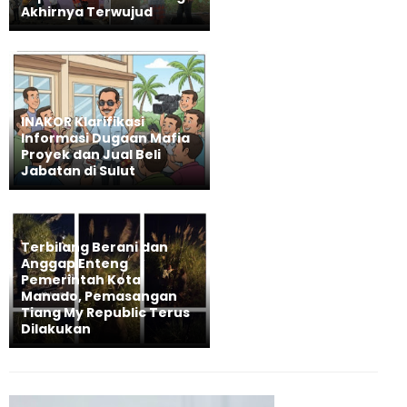
Akhirnya Terwujud
INAKOR Klarifikasi
Informasi Dugaan Mafia
Proyek dan Jual Beli
Jabatan di Sulut
Terbilang Berani dan
Anggap Enteng
Pemerintah Kota
Manado, Pemasangan
Tiang My Republic Terus
Dilakukan