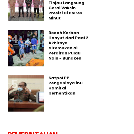
Tinjau Langsung
Gerai Vaksin
Presisi Di Polres
Minut
Bocah Korban
Hanyut dari Paal 2
Akhirnya
ditemukan di
Perairan Pulau
Nain - Bunaken
Satpol PP
Penganiaya ibu
Hamil di
berhentikan