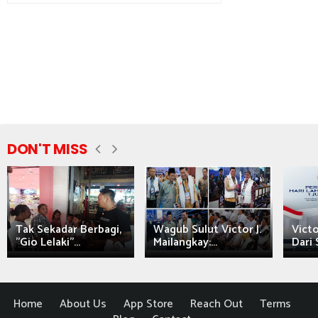
DON'T MISS
Tak Sekadar Berbagi,
Wagub Sulut Victor J.
Victo
"Gio Lelaki"...
Mailangkay:...
Dari 
Home
About Us
App Store
Reach Out
Terms