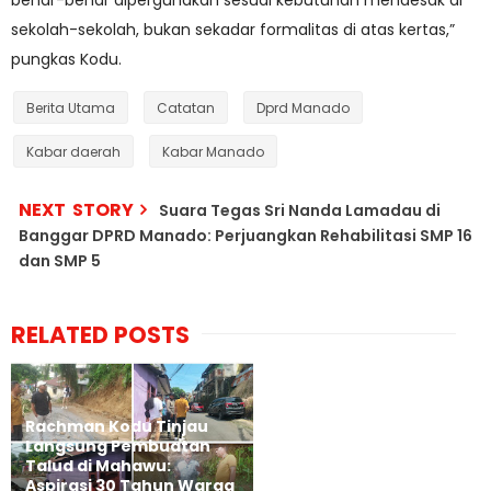
benar-benar dipergunakan sesuai kebutuhan mendesak di
sekolah-sekolah, bukan sekadar formalitas di atas kertas,”
pungkas Kodu.
Berita Utama
Catatan
Dprd Manado
Kabar daerah
Kabar Manado
NEXT STORY
Suara Tegas Sri Nanda Lamadau di
Banggar DPRD Manado: Perjuangkan Rehabilitasi SMP 16
dan SMP 5
RELATED POSTS
Rachman Kodu Tinjau
Langsung Pembuatan
Talud di Mahawu:
Aspirasi 30 Tahun Warga