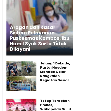
Arogan dan Kasar
Sistem Pelayanan
Puskesmas Kombos, Ibu
Hamil Syok Serta Tidak
Dilayani
Jelang 1 Dekade,
Partai Nasdem
Manado Gelar
Rangkaian
Kegiatan Sosial
Tetap Terapkan
Prokes,
Wakapolda Sulut