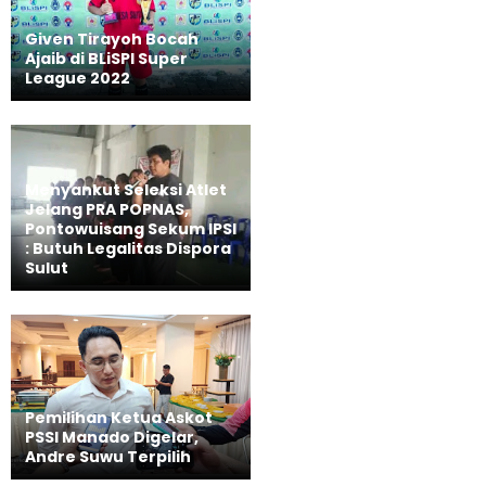
Given Tirayoh Bocah
Ajaib di BLiSPI Super
League 2022
Menyankut Seleksi Atlet
Jelang PRA POPNAS,
Pontowuisang Sekum IPSI
: Butuh Legalitas Dispora
Sulut
Pemilihan Ketua Askot
PSSI Manado Digelar,
Andre Suwu Terpilih