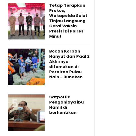
Tetap Terapkan
Prokes,
Wakapolda Sulut
Tinjau Langsung
Gerai Vaksin
Presisi Di Polres
Minut
Bocah Korban
Hanyut dari Paal 2
Akhirnya
ditemukan di
Perairan Pulau
Nain - Bunaken
Satpol PP
Penganiaya ibu
Hamil di
berhentikan