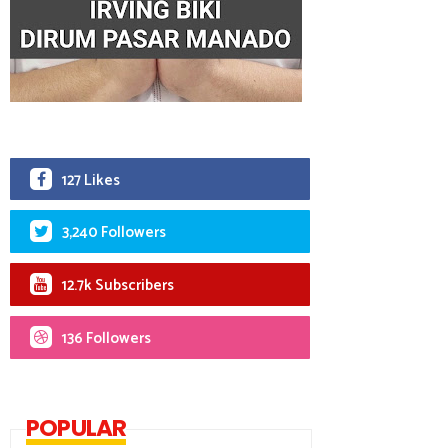
127 Likes
3,240 Followers
12.7k Subscribers
136 Followers
POPULAR