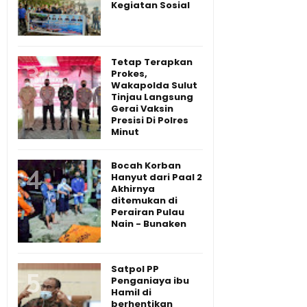
Kegiatan Sosial
Tetap Terapkan
Prokes,
Wakapolda Sulut
Tinjau Langsung
Gerai Vaksin
Presisi Di Polres
Minut
Bocah Korban
Hanyut dari Paal 2
Akhirnya
ditemukan di
Perairan Pulau
Nain - Bunaken
Satpol PP
Penganiaya ibu
Hamil di
berhentikan