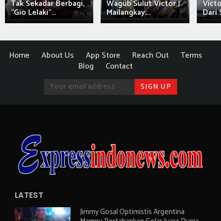
Tak Sekadar Berbagi,
Wagub Sulut Victor J.
Victo
"Gio Lelaki"...
Mailangkay:...
Dari 
Home
About Us
App Store
Reach Out
Terms
Blog
Contact
LATEST
Jimmy Gosal Optimistis Argentina