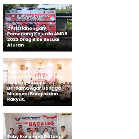
Christiano Egam :
Pemenang Kejurda AMDR
2022 Drag Bike Sesuai
Aturan
Agus Fatoni : "Core
Values BerAKHLAK" Mari
Jadikan Budaya
Bersama Agar Bangga
Melayani Bangsa dan
Rakyat.
Roby Korompis Datangi